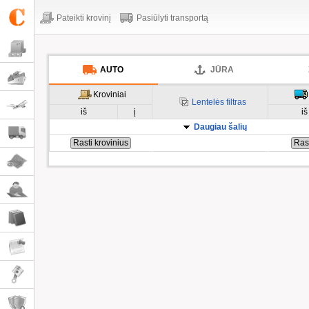
Pateikti krovinį
Pasiūlyti transportą
AUTO
JŪRA
Kroviniai
Lentelės filtras
iš
į
iš
Daugiau šalių